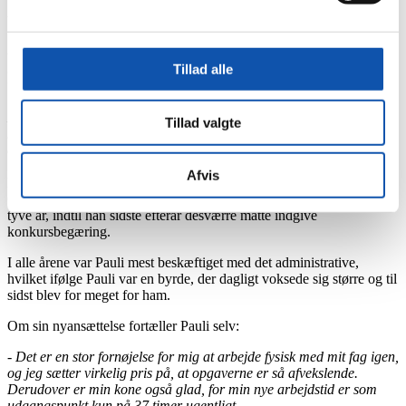
Vores direktør, Brian Bryrup, udtaler:
- Før tiden med VVS-folk i egne rækker kunne det godt være
besværligt at planlægge og udføre installeringen af fx
Tillad alle
varmepumpeanlæg. Vi skulle jo hver gang handle med eksterne
leverandører iht. den del af arbejdet, der krævede VVS-autorisation.
Med udvidelsen kan vi uden at blinke tilbyde alt i VVS på
Tillad valgte
konkurrencedygtigt niveau. Bl.a. gulvvarme, sanitære installationer
osv.
Afvis
Det er en erfaren og dygtig VVS-montør, som vi har fået i Pauli
Overgaard, der privat bor i Houlkær. Han drev Overlund VVS i
tyve år, indtil han sidste efterår desværre måtte indgive
konkursbegæring.
I alle årene var Pauli mest beskæftiget med det administrative,
hvilket ifølge Pauli var en byrde, der dagligt voksede sig større og til
sidst blev for meget for ham.
Om sin nyansættelse fortæller Pauli selv:
- Det er en stor fornøjelse for mig at arbejde fysisk med mit fag igen,
og jeg sætter virkelig pris på, at opgaverne er så afvekslende.
Derudover er min kone også glad, for min nye arbejdstid er som
udgangspunkt kun på 37 timer ugentligt.