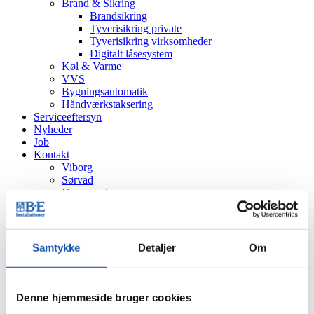
Brand & Sikring
Brandsikring
Tyverisikring private
Tyverisikring virksomheder
Digitalt låsesystem
Køl & Varme
VVS
Bygningsautomatik
Håndværkstaksering
Serviceeftersyn
Nyheder
Job
Kontakt
Viborg
Sørvad
Døgnservice
Bestil
Tilbud
Tekniker
Eftersyn
Samtykke
Detaljer
Om
Produkt
Denne hjemmeside bruger cookies