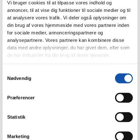
Vi bruger cookies til at tilpasse vores indhold og
annoncer, til at vise dig funktioner til sociale medier og til
at analysere vores trafik. Vi deler også oplysninger om
din brug af vores hjemmeside med vores partnere inden
for sociale medier, annonceringspartnere og
analysepartnere. Vores partnere kan kombinere disse
data med andre oplysninger, du har givet dem, eller som
de har indsamlet fra din brug af deres tjenester.
Du er her:
Samtykkevalg
Forside
Nødvendig
Nyheder
Ny VVS'er installeret!
Præferencer
Tidligere indehaver af Overlund VVS, Pauli
Overgaard, tiltrådte i sidste måned som VVS-
montør hos os.
Statistik
Med ansættelsen af Pauli Overgaard er der nu to VVS-folk blandt
vores mange elektrikere, og vi håber, at det med tiden kan blive til
Marketing
endnu flere.