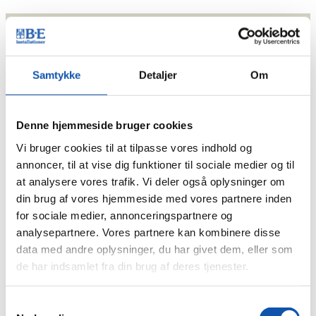
Princip 1
Samtykke
Detaljer
Om
Virksomheden skal støtte og respektere beskyttelsen af
internationalt proklamerede menneskerettigheder inden
for virksomhedens indflydelsesområde.
Denne hjemmeside bruger cookies
Vi bruger cookies til at tilpasse vores indhold og
Princip 2
annoncer, til at vise dig funktioner til sociale medier og til
at analysere vores trafik. Vi deler også oplysninger om
Virksomheden skal sikre, at den ikke medvirker til
din brug af vores hjemmeside med vores partnere inden
krænkelser af menneskerettighederne.
for sociale medier, annonceringspartnere og
analysepartnere. Vores partnere kan kombinere disse
data med andre oplysninger, du har givet dem, eller som
Princip 3
de har indsamlet fra din brug af deres tjenester.
Virksomheden skal opretholde frihed til organisering og
effektiv anerkendelse af retten til fx kollektive
Samtykkevalg
forhandlinger.