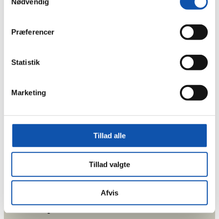
Nødvendig
Princip 4
Præferencer
Virksomheden skal sikre, at alle former for
tvangsarbejde afskaffes.
Statistik
Marketing
Princip 5
Virksomheden skal sikre, at børnearbejde afskaffes.
Tillad alle
Princip 6
Tillad valgte
Virksomheden skal sikre, at diskriminering i
arbejdslivet afskaffes.
Afvis
Princip 7