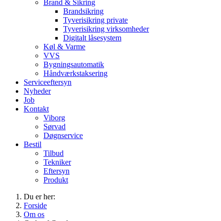
Brand & Sikring
Brandsikring
Tyverisikring private
Tyverisikring virksomheder
Digitalt låsesystem
Køl & Varme
VVS
Bygningsautomatik
Håndværkstaksering
Serviceeftersyn
Nyheder
Job
Kontakt
Viborg
Sørvad
Døgnservice
Bestil
Tilbud
Tekniker
Eftersyn
Produkt
Du er her:
Forside
Om os