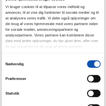
Sikringsniveau 10 er det laveste niveau, mens 60 er det
Vi bruger cookies til at tilpasse vores indhold og
højeste. Forskellen er bl.a., om virksomheden har varer til
salg og i givet fald hvilken værdi, de har. Det kan også
annoncer, til at vise dig funktioner til sociale medier og til
være særligt løsøre og udstyr i virksomheden.
at analysere vores trafik. Vi deler også oplysninger om
Mht. installationseklæringen skal virksomheden altid
din brug af vores hjemmeside med vores partnere inden
kunne forevise det originale dokument!
for sociale medier, annonceringspartnere og
analysepartnere. Vores partnere kan kombinere disse
Installationserklæring
data med andre oplysninger, du har givet dem, eller som
de har indsamlet fra din brug af deres tjenester.
En installationserklæring anvendes af Forsikring & Pension-
registrerede installatørvirksomheder.
Samtykkevalg
Som ISO-certificeret installatør i bl.a. AIA, TVO og ADK
Nødvendig
står vi hos BE Installationer registreret under nævnte
Forsikring & Pension (F&P).
Præferencer
F&P er en brancheorganisation for forsikrings- og
pensionsselskaber. F&P arbejder kort fortalt for at fremme den
brede indsigt i og forståelse for branchernes nødvendighed for
tryghed og sikkerhed i vores velfærdssamfund.
Statistik
F&P står bag en række udgivelser med både gode sikringsråd
samt om de krav og retningslinjer, som forsikringsselskaber