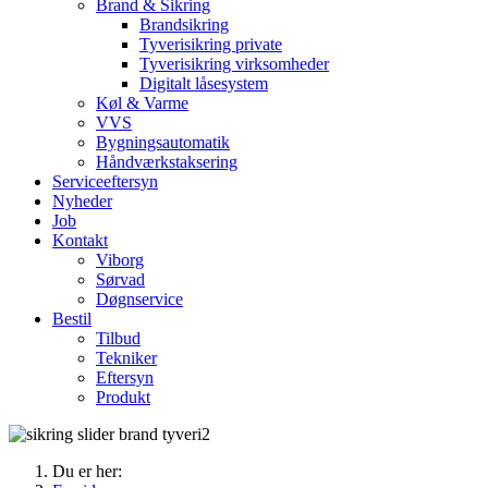
Brand & Sikring
Brandsikring
Tyverisikring private
Tyverisikring virksomheder
Digitalt låsesystem
Køl & Varme
VVS
Bygningsautomatik
Håndværkstaksering
Serviceeftersyn
Nyheder
Job
Kontakt
Viborg
Sørvad
Døgnservice
Bestil
Tilbud
Tekniker
Eftersyn
Produkt
Du er her: