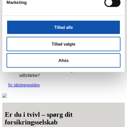
Marketing
stiller ifm. forebyggelse af indbrud og skader. Heriblandt
sikringsguiden, der er en service til folk som os, der arbejder
professionelt med sikring. – Men den er også henvendt direkte
til virksomheder med sikringsbehov.
Tillad alle
Vejen til korrekt tyverisikring på
virksomheden:
Tillad valgte
Hvad er dit sikringsniveau?
Hvilke krav er der til dit sikringsniveau?
Afvis
Hvem er certificeret sikringsleverandør?
Hvilken installationserklæring skal du udskrive til
udfyldelse?
Se sikringsguiden
Er du i tvivl – spørg dit
forsikringsselskab