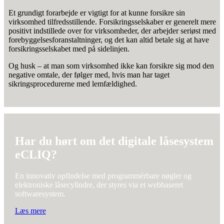
Et grundigt forarbejde er vigtigt for at kunne forsikre sin
virksomhed tilfredsstillende. Forsikringsselskaber er generelt mere
positivt indstillede over for virksomheder, der arbejder seriøst med
forebyggelsesforanstaltninger, og det kan altid betale sig at have
forsikringsselskabet med på sidelinjen.
Og husk – at man som virksomhed ikke kan forsikre sig mod den
negative omtale, der følger med, hvis man har taget
sikringsprocedurerne med lemfældighed.
Har du hørt om det digitale låsesystem
eCLIQ?
En innovativ opfindelse med programmérbare nøgler og
elektroniske låsecylindre, der styres via et webbaseret
softwaresystem.
Læs mere