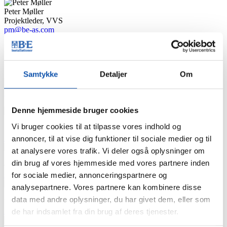
Peter Møller
Projektleder, VVS
pm@be-as.com
Samtykke
Detaljer
Om
Service
Denne hjemmeside bruger cookies
Nicolaj Rydahl Hansen
Vi bruger cookies til at tilpasse vores indhold og
Servicechef
nrh@be-as.com
annoncer, til at vise dig funktioner til sociale medier og til
at analysere vores trafik. Vi deler også oplysninger om
Søren Bisgaard
din brug af vores hjemmeside med vores partnere inden
Overmontør, EL & Køl
scb@be-as.com
for sociale medier, annonceringspartnere og
analysepartnere. Vores partnere kan kombinere disse
Michael Poulsen
data med andre oplysninger, du har givet dem, eller som
VVS-installatør
mp@be-as.com
de har indsamlet fra din brug af deres tjenester.