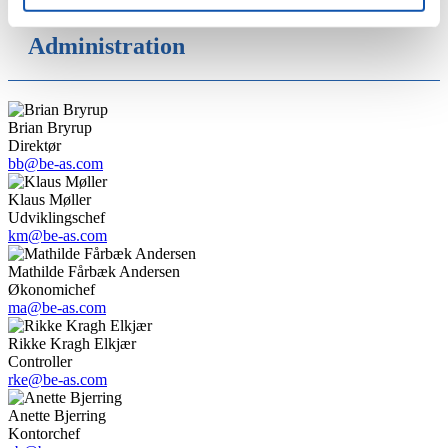
Administration
Brian Bryrup
Direktør
bb@be-as.com
Klaus Møller
Udviklingschef
km@be-as.com
Mathilde Fårbæk Andersen
Økonomichef
ma@be-as.com
Rikke Kragh Elkjær
Controller
rke@be-as.com
Anette Bjerring
Kontorchef