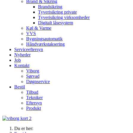
Brand & Sikring
Brandsikring
Tyverisikring private
Tyverisikring virksomheder
Digitalt låsesystem
Køl & Varme
VVS
Bygningsautomatik
Håndværkstaksering
Serviceeftersyn
Nyheder
Job
Kontakt
Viborg
Sørvad
Døgnservice
Bestil
Tilbud
Tekniker
Eftersyn
Produkt
Du er her: