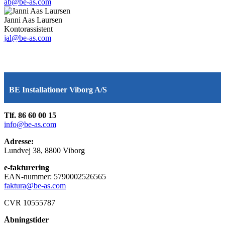
ab@be-as.com
Janni Aas Laursen
Kontorassistent
jal@be-as.com
BE Installationer Viborg A/S
Tlf. 86 60 00 15
info@be-as.com
Adresse:
Lundvej 38, 8800 Viborg
e-fakturering
EAN-nummer: 5790002526565
faktura@be-as.com
CVR 10555787
Åbningstider