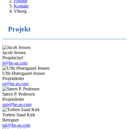
Forside
Kontakt
Viborg
Projekt
Jacob Jensen
Projektchef
jj@be-as.com
Uffe Østergaard Jensen
Projektleder
uj@be-as.com
Søren P. Pedersen
Projektleder
spp@be-as.com
Torben Sand Kirk
Beregner
tsk@be-as.com