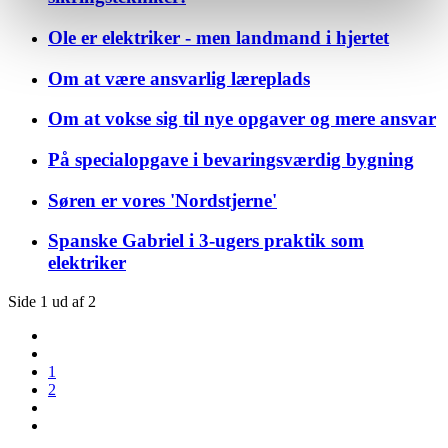
Ole er elektriker - men landmand i hjertet
Om at være ansvarlig læreplads
Om at vokse sig til nye opgaver og mere ansvar
På specialopgave i bevaringsværdig bygning
Søren er vores 'Nordstjerne'
Spanske Gabriel i 3-ugers praktik som
elektriker
Side 1 ud af 2
1
2