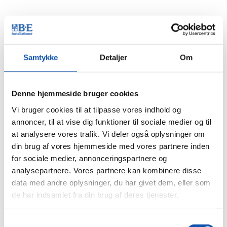
Samtykke
Detaljer
Om
Denne hjemmeside bruger cookies
Vi bruger cookies til at tilpasse vores indhold og
Løn skal ikke være begrundelsen for at vælge
annoncer, til at vise dig funktioner til sociale medier og til
håndværksfag fra
at analysere vores trafik. Vi deler også oplysninger om
din brug af vores hjemmeside med vores partnere inden
Vores unge scoop trives med tryk på
for sociale medier, annonceringspartnere og
16-årige Louise vil være elektriker
analysepartnere. Vores partnere kan kombinere disse
data med andre oplysninger, du har givet dem, eller som
Audit implicit i vores branche
de har indsamlet fra din brug af deres tjenester.
Den rigtige indstilling kommer i første række
for Jimmi
Samtykkevalg