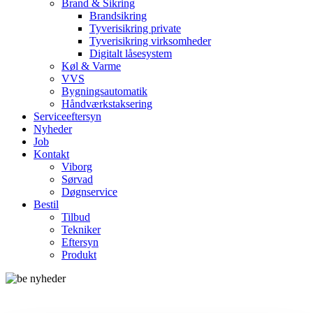
Brand & Sikring
Brandsikring
Tyverisikring private
Tyverisikring virksomheder
Digitalt låsesystem
Køl & Varme
VVS
Bygningsautomatik
Håndværkstaksering
Serviceeftersyn
Nyheder
Job
Kontakt
Viborg
Sørvad
Døgnservice
Bestil
Tilbud
Tekniker
Eftersyn
Produkt